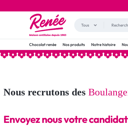
Tous
RENÉE
BOULANGERIE
Chocolat renée
Nos produits
Notre histoire
Nou
RESTAURANTS
PATISSERIE
GUADELOUPE
Nous recrutons des
Boulange
Envoyez nous votre candida