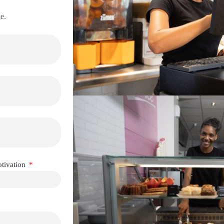
e.
otivation