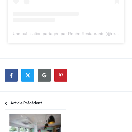
Une publication partagée par Renée Restaurants (@renee_restaurants)
Article Précédent