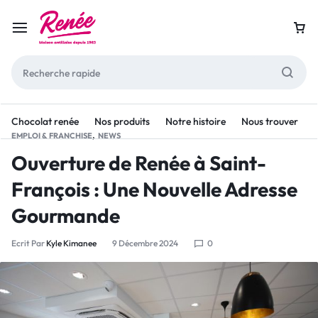
Chocolat renée
Nos produits
Notre histoire
Nous trouver
,
EMPLOI & FRANCHISE
NEWS
Ouverture de Renée à Saint-
François : Une Nouvelle Adresse
Gourmande
Ecrit Par
Kyle Kimanee
9 Décembre 2024
0