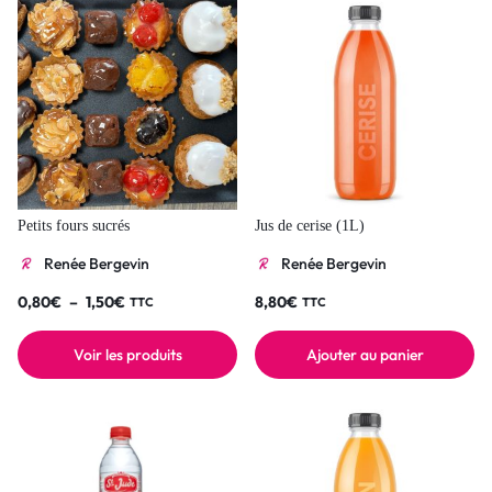
Petits fours sucrés
Jus de cerise (1L)
Renée Bergevin
Renée Bergevin
0,80
€
–
1,50
€
8,80
€
TTC
TTC
Voir les produits
Ajouter au panier