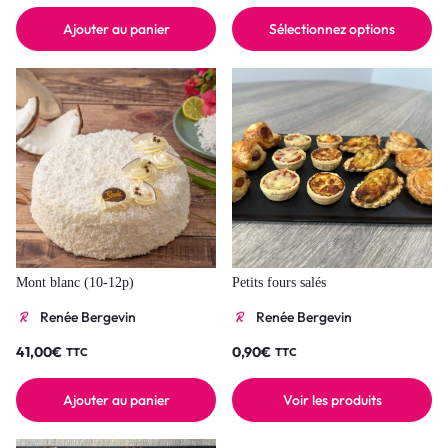
Ajouter au panier
Sélectionnez options
Mont blanc (10-12p)
Petits fours salés
Renée Bergevin
Renée Bergevin
41,00
€
0,90
€
TTC
TTC
Ajouter au panier
Voir les produits