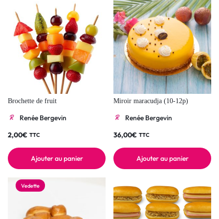
Brochette de fruit
Miroir maracudja (10-12p)
Renée Bergevin
Renée Bergevin
2,00
€
36,00
€
TTC
TTC
Ajouter au panier
Ajouter au panier
Vedette