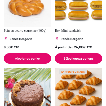
Pain au beurre couronne (400g)
Box Mini-sandwich
Renée Bergevin
Renée Bergevin
8,80
€
À partir de :
24,00
€
TTC
TTC
Ajouter au panier
Sélectionnez options
En Rupture De Stock