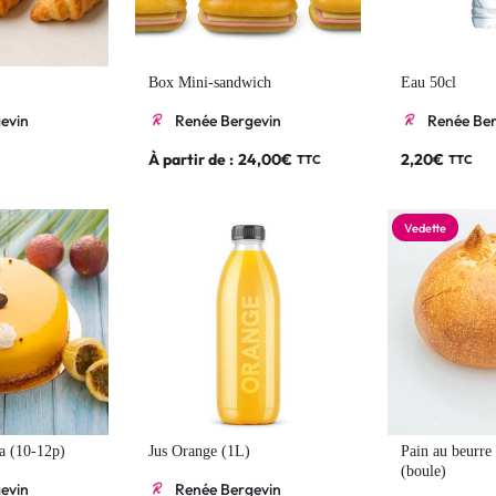
Box Mini-sandwich
Eau 50cl
evin
Renée Bergevin
Renée Ber
À partir de :
24,00
€
2,20
€
TTC
TTC
Vedette
a (10-12p)
Jus Orange (1L)
Pain au beurre 
(boule)
evin
Renée Bergevin