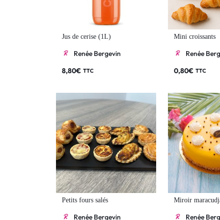
Jus de cerise (1L)
Mini croissants
Renée Bergevin
Renée Berg
8,80
€
0,80
€
TTC
TTC
Petits fours salés
Miroir maracudj
Renée Bergevin
Renée Berg