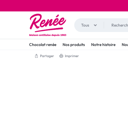
Tous
RENÉE
BOULANGERIE
Chocolat renée
Nos produits
Notre histoire
Nou
RESTAURANTS
PATISSERIE
Partager
Imprimer
GUADELOUPE