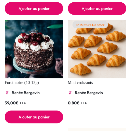
Ajouter au panier
Ajouter au panier
En Rupture De Stock
Foret noire (10-12p)
Mini croissants
Renée Bergevin
Renée Bergevin
39,00
€
0,80
€
TTC
TTC
Ajouter au panier