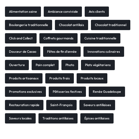
Alimentation saine
Ambiance conviviale
Avis clients
Boulangerie traditionnelle
Chocolat antillais
Chocolat traditionnel
Click and Collect
Coffrets gourmands
Cuisine traditionnelle
Douceur de Cacao
Fêtes de fin d’année
Innovations culinaires
Ouverture
Pain complet
Photo
Plats végétariens
Produits artisanaux
Produits frais
Produits locaux
Promotions exclusives
Pâtisseries festives
Renée Guadeloupe
Restauration rapide
Saint-François
Saveurs antillaises
Saveurs locales
Traditions antillaises
Épices antillaises