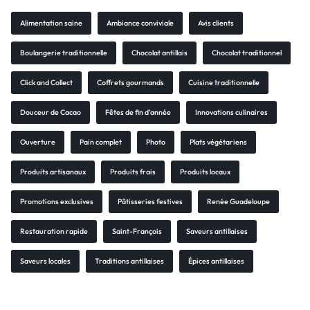
Alimentation saine
Ambiance conviviale
Avis clients
Boulangerie traditionnelle
Chocolat antillais
Chocolat traditionnel
Click and Collect
Coffrets gourmands
Cuisine traditionnelle
Douceur de Cacao
Fêtes de fin d’année
Innovations culinaires
Ouverture
Pain complet
Photo
Plats végétariens
Produits artisanaux
Produits frais
Produits locaux
Promotions exclusives
Pâtisseries festives
Renée Guadeloupe
Restauration rapide
Saint-François
Saveurs antillaises
Saveurs locales
Traditions antillaises
Épices antillaises