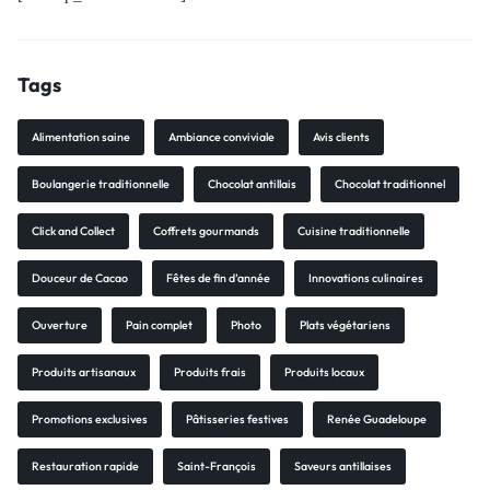
Tags
Alimentation saine
Ambiance conviviale
Avis clients
Boulangerie traditionnelle
Chocolat antillais
Chocolat traditionnel
Click and Collect
Coffrets gourmands
Cuisine traditionnelle
Douceur de Cacao
Fêtes de fin d’année
Innovations culinaires
Ouverture
Pain complet
Photo
Plats végétariens
Produits artisanaux
Produits frais
Produits locaux
Promotions exclusives
Pâtisseries festives
Renée Guadeloupe
Restauration rapide
Saint-François
Saveurs antillaises